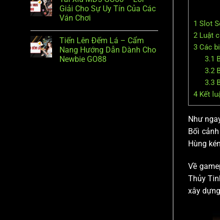
Giải Cho Sự Uy Tín Của Các
Ván Chơi
1
Slot S
2
Luật c
Tiến Lên Đếm Lá – Cẩm
3
Các bi
Nang Hướng Dẫn Dành Cho
Newbie GO88
3.1
B
3.2
B
3.3
B
4
Kết lu
Như ngay
Bối cảnh 
Hùng kén
Về gamep
Thủy Tin
xây dựng 