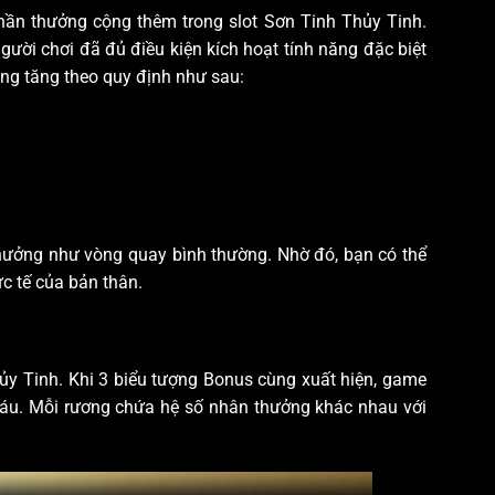
phần thưởng cộng thêm trong slot Sơn Tinh Thủy Tinh.
 người chơi đã đủ điều kiện kích hoạt tính năng đặc biệt
àng tăng theo quy định như sau:
thưởng như vòng quay bình thường. Nhờ đó, bạn có thể
c tế của bản thân.
ủy Tinh. Khi 3 biểu tượng Bonus cùng xuất hiện, game
áu. Mỗi rương chứa hệ số nhân thưởng khác nhau với