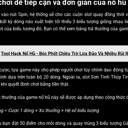
chơi dễ tiếp cận và đơn giản của nổ hũ
 vào nút Spin, hệ thống sẽ cho các cuộn slot quay đồng thời v
bất kỳ dòng nào xuất hiện tối thiểu 3 biểu tượng giống nhau li
 trị của biểu tượng đó. Bạn có thể xem bảng trả thưởng của ga
Tool Hack Nổ Hũ - Bóc Phốt Chiêu Trò Lừa Đảo Và Nhiều Rủi 
cược, tựa game này cho phép người chơi tùy chỉnh dao động t
tính dựa trên toàn bộ 20 dòng. Ngoài ra, slot Sơn Tinh Thủy T
 khi quyết định chơi bằng tiền thật.
h thưởng của game nổ hũ này sẽ được áp dụng theo công thức 
ng = Cược 1 dòng × Xu thưởng × Hệ số biểu tượng
ếu bạn đặt 50 điểm cho mỗi dòng và quay trúng 3 biểu tượng Gà