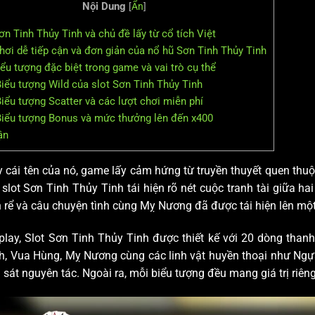
Nội Dung
[
Ẩn
]
ơn Tinh Thủy Tinh và chủ đề lấy từ cổ tích Việt
hơi dễ tiếp cận và đơn giản của nổ hũ Sơn Tinh Thủy Tinh
ểu tượng đặc biệt trong game và vai trò cụ thể
iểu tượng Wild của slot Sơn Tinh Thủy Tinh
iểu tượng Scatter và các lượt chơi miễn phí
iểu tượng Bonus và mức thưởng lên đến x400
ận
 cái tên của nó, game lấy cảm hứng từ truyền thuyết quen thuộ
slot Sơn Tinh Thủy Tinh tái hiện rõ nét cuộc tranh tài giữa ha
 rể và câu chuyện tình cùng Mỵ Nương đã được tái hiện lên một 
lay, Slot Sơn Tinh Thủy Tinh được thiết kế với 20 dòng than
h, Vua Hùng, Mỵ Nương cùng các linh vật huyền thoại như Ng
sát nguyên tác. Ngoài ra, mỗi biểu tượng đều mang giá trị riên