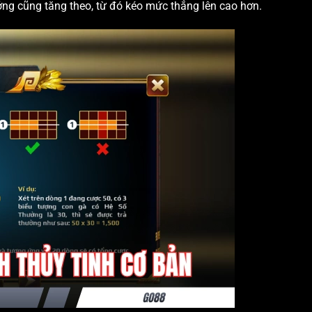
ưởng cũng tăng theo, từ đó kéo mức thắng lên cao hơn.