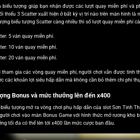
là biểu tượng giúp bạn nhận được các lượt quay miễn phí và 
ối thiểu 3 Scatter xuất hiện ở bất kỳ vị trí nào trên màn hình là
ượng biểu tượng Scatter càng nhiều thì số lượt quay miễn phí c
ter: 5 ván quay miễn phí.
ter: 10 ván quay miễn phí.
ter: 20 ván quay miễn phí.
i tham gia các vòng quay miễn phí, người chơi vẫn được tính 
c các khoản lợi siêu hấp dẫn mà không cần bỏ thêm chi phí thự
ượng Bonus và mức thưởng lên đến x400
 biểu tượng mở ra vòng chơi phụ hấp dẫn của slot Sơn Tinh Th
gười chơi vào màn Bonus Game với hình thức mở rương kho b
ng tối đa có thể lên tới x400 lần mức cược ban đầu.