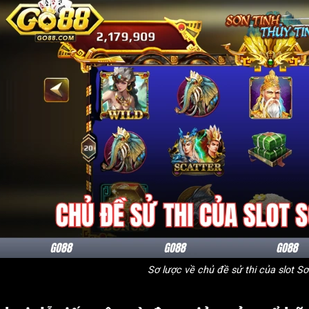
Sơ lược về chủ đề sử thi của slot S