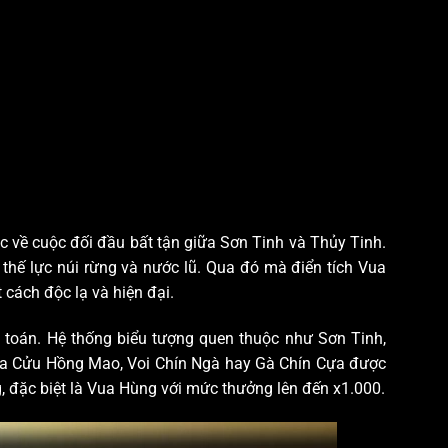
c về cuộc đối đầu bất tận giữa Sơn Tinh và Thủy Tinh.
i thế lực núi rừng và nước lũ. Qua đó mà điển tích Vua
cách độc lạ và hiện đại.
h toán. Hệ thống biểu tượng quen thuộc như Sơn Tinh,
ựa Cửu Hồng Mao, Voi Chín Ngà hay Gà Chín Cựa được
g, đặc biệt là Vua Hùng với mức thưởng lên đến x1.000.