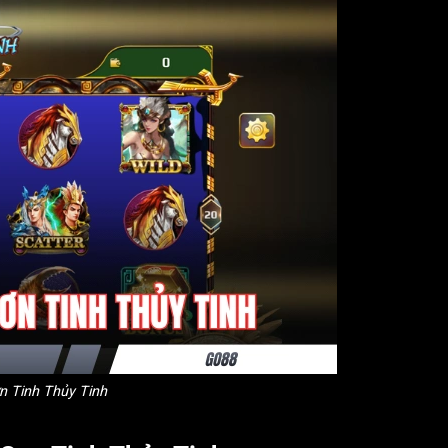
ơn Tinh Thủy Tinh