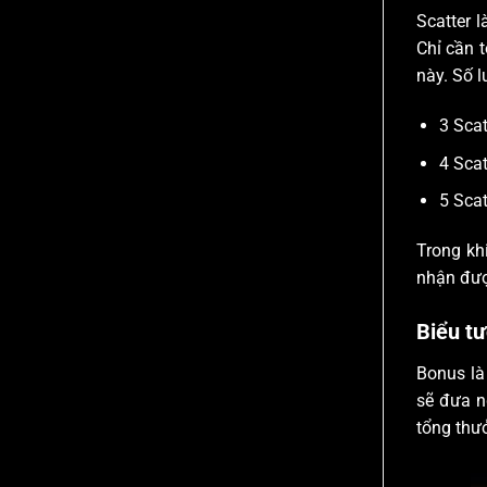
Scatter 
Chỉ cần t
này. Số l
3 Scat
4 Scat
5 Scat
Trong kh
nhận đượ
Biểu t
Bonus là
sẽ đưa n
tổng thưở